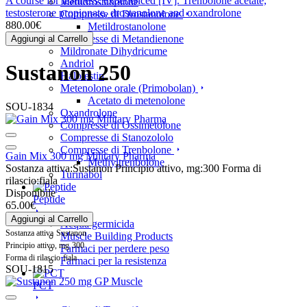
A course for leanness: experienced [IV]. Trenbolone acetate,
Metildrostanolone
testosterone propionate, drostanolone and oxandrolone
Compresse di Drostanolone
880.00€
Metildrostanolone
Compresse di Metandienone
Aggiungi al Carrello
Mildronate Dihydricume
Andriol
Sustanon 250
Halotestin
Metenolone orale (Primobolan)
Acetato di metenolone
SOU-1834
Oxandrolone
Compresse di Ossimetolone
Compresse di Stanozololo
Compresse di Trenbolone
Gain Mix 300 mg Military Pharma
Methyltrenbolone
Sostanza attiva:
Sustanon
Principio attivo, mg:
300
Forma di
Turinabol
rilascio:
fiala
Disponibile
Peptide
65.00€
Aggiungi al Carrello
Acqua germicida
Sostanza attiva
Sustanon
Muscle Building Products
Principio attivo, mg
300
Farmaci per perdere peso
Forma di rilascio
fiala
Farmaci per la resistenza
SOU-1815
PCT