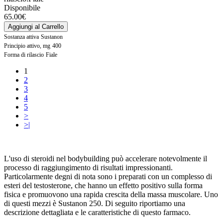
Disponibile
65.00€
Aggiungi al Carrello
Sostanza attiva
Sustanon
Principio attivo, mg
400
Forma di rilascio
Fiale
1
2
3
4
5
>
>|
L'uso di steroidi nel bodybuilding può accelerare notevolmente il
processo di raggiungimento di risultati impressionanti.
Particolarmente degni di nota sono i preparati con un complesso di
esteri del testosterone, che hanno un effetto positivo sulla forma
fisica e promuovono una rapida crescita della massa muscolare. Uno
di questi mezzi è Sustanon 250. Di seguito riportiamo una
descrizione dettagliata e le caratteristiche di questo farmaco.