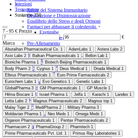
Iniezioni
Testosterone
Salute del Sistema Immunitario
Sustanon 250
Depurazione e Disintossicazione
Equilibrio dello Stress e degli Ormoni
Farmaci per abbassare il colesterolo
7
-
95
€
Prezzo
Ezetimibe
-
€
Pitavastatin calcium
Marca
Pre-Allenamento
Spray Nasali
Aburaihan ‌Pharmaceutical Co.
1
AdamLabs
1
Astera Labs
2
Supporto per il Cervello e la Memoria
Axio Labs
2
Balkan Pharmaceuticals
1
Bellon Lab
1
Supporto per il Glucosio
Bioniche Pharma
1
Biotech Beijing Pharmaceuticals
1
Body Pharm
2
Cygnus
1
Deus Medical
1
Driada Medical
1
Inibitori dell'aromatasi
Elbrus Pharmaceuticals
1
Euro Prime Farmaceuticals
2
Eurochem Labs
1
Evo Genetics
1
Genetic Labs
1
Finasteride
Nebivololo
GlobalPharma
3
GM Pharmaceuticals
1
GP Muscle
1
Raloxifene HCL
Hilma Biocare
1
Israel Pharma
1
Jelfa
1
Karachi
1
Landex
1
Anastrozolo
Letta Labs
2
Magnus Pharmaceuticals
2
Magnus top
1
Letrozolo
Malay Tiger
2
MediPharma
2
Military Pharma
3
Proviron
Moldavian Pharma
1
Neo Meds
1
Omega Meds
1
Tamoxifene
Organon Pharmaceuticals
1
Pentax Pharmaceuticals
2
Bruciagrassi
Pharmacom
2
PharmaGroup
2
Pharmtech
1
Prime Pharmaceuticals Pvt. Ltd.
1
Primus Ray Laboratories
1
CLA