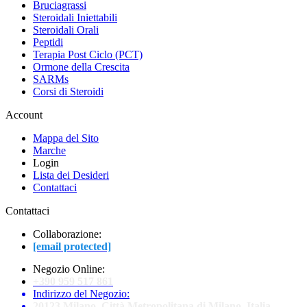
Bruciagrassi
Steroidali Iniettabili
Steroidali Orali
Peptidi
Terapia Post Ciclo (PCT)
Ormone della Crescita
SARMs
Corsi di Steroidi
Account
Mappa del Sito
Marche
Login
Lista dei Desideri
Contattaci
Contattaci
Collaborazione:
[email protected]
Negozio Online:
+390 959 517 861
Indirizzo del Negozio:
20123 Milano, Città Metropolitana di Milano, Italia