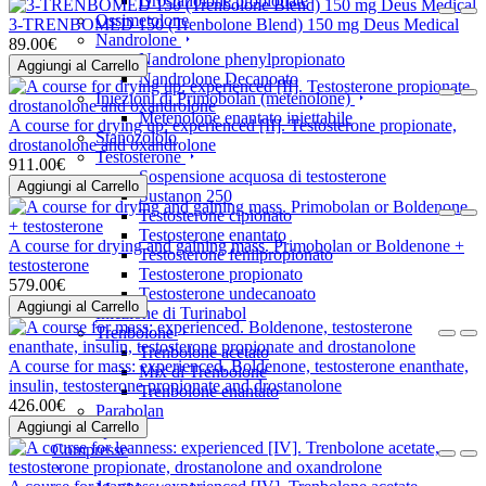
Drostanolone propionate
Ossimetolone
3-TRENBOMED 150 (Trenbolone Blend) 150 mg Deus Medical
Nandrolone
89.00€
Nandrolone phenylpropionato
Aggiungi al Carrello
Nandrolone Decanoato
Iniezioni di Primobolan (metenolone)
Metenolone enantato iniettabile
A course for drying up: experienced [II]. Testosterone propionate,
Stanozololo
drostanolone and oxandrolone
Testosterone
911.00€
Sospensione acquosa di testosterone
Aggiungi al Carrello
Sustanon 250
Testosterone cipionato
Testosterone enantato
A course for drying and gaining mass. Primobolan or Boldenone +
Testosterone fenilpropionato
testosterone
Testosterone propionato
579.00€
Testosterone undecanoato
Aggiungi al Carrello
Iniezione di Turinabol
Trenbolone
Trenbolone acetato
A course for mass: experienced. Boldenone, testosterone enanthate,
Mix di Trenbolone
insulin, testosterone propionate and drostanolone
Trenbolone enantato
426.00€
Parabolan
Aggiungi al Carrello
Compresse