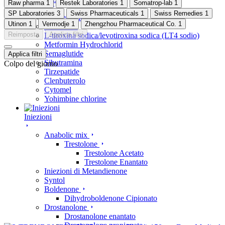
Raw pharma
1
Restek Laboratories
1
Somatrop-lab
1
ECA
SP Laboratories
3
Swiss Pharmaceuticals
1
Swiss Remedies
1
Phentermine Hydrochlorid
Utinon
1
Vermodje
1
Zhengzhou Pharmaceutical Co.
1
Furosemid
Reimposta
Applica filtri
L-tiroxina sodica/levotiroxina sodica (LT4 sodio)
Metformin Hydrochlorid
Semaglutide
Applica filtri
Sibutramina
Colpo del giorno
Tirzepatide
Clenbuterolo
Cytomel
Yohimbine chlorine
Iniezioni
Anabolic mix
Trestolone
Trestolone Acetato
Trestolone Enantato
Iniezioni di Metandienone
Syntol
Boldenone
Dihydroboldenone Cipionato
Drostanolone
Drostanolone enantato