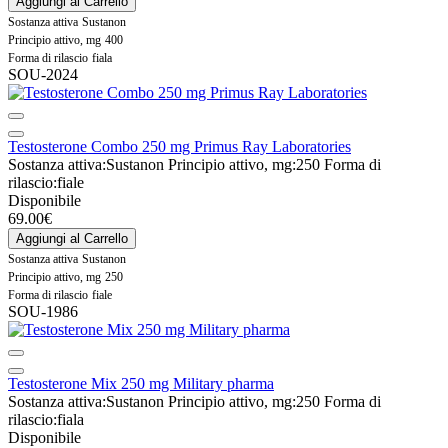
Aggiungi al Carrello
Sostanza attiva
Sustanon
Principio attivo, mg
400
Forma di rilascio
fiala
SOU-2024
Testosterone Combo 250 mg Primus Ray Laboratories
Sostanza attiva:
Sustanon
Principio attivo, mg:
250
Forma di
rilascio:
fiale
Disponibile
69.00€
Aggiungi al Carrello
Sostanza attiva
Sustanon
Principio attivo, mg
250
Forma di rilascio
fiale
SOU-1986
Testosterone Mix 250 mg Military pharma
Sostanza attiva:
Sustanon
Principio attivo, mg:
250
Forma di
rilascio:
fiala
Disponibile