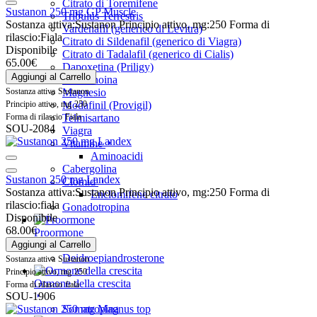
Citrato di Toremifene
Sustanon 250 mg GP Muscle
Tribulus Terrestris
Sostanza attiva:
Sustanon
Principio attivo, mg:
250
Forma di
Vardenafil (generico di Levitra)
rilascio:
Fiala
Citrato di Sildenafil (generico di Viagra)
Disponibile
Citrato di Tadalafil (generico di Cialis)
65.00€
Dapoxetina (Priligy)
Aggiungi al Carrello
Isotretinoina
Sostanza attiva
Sustanon
Magnesio
Principio attivo, mg
250
Modafinil (Provigil)
Forma di rilascio
Fiala
Telmisartano
SOU-2084
Viagra
Vitamine
Aminoacidi
Cabergolina
Sustanon 250 mg Landex
Clomid
Sostanza attiva:
Sustanon
Principio attivo, mg:
250
Forma di
Enclomifene citrato
rilascio:
fiala
Gonadotropina
Disponibile
68.00€
Proormone
Aggiungi al Carrello
Deidroepiandrosterone
Sostanza attiva
Sustanon
Principio attivo, mg
250
Ormone della crescita
Forma di rilascio
fiala
SOU-1906
Somatropina