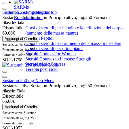
SARMs
Sustanon 250 mg Magnus top
Sostanza attiva:
Sustanon
Principio attivo, mg:
250
Forma di
Corsi di steroidi
rilascio:
fiala
Disponibile
Corsi di steroidi per il taglio e la definizione del corpo
69.00€
(aumento della massa magra)
Corsi di Peptidi
Aggiungi al Carrello
Corsi di steroidi per l'aumento della massa muscolare
Sostanza attiva
Sustanon
Corsi di steroidi per principianti
Principio attivo, mg
250
Steroid Courses for Women
Forma di rilascio
fiala
Steroid Courses to Increase Strength
SOU-1798
Steroids Solo Courses
Terapia post-ciclo
Sustanon 250 mg Neo Meds
Sostanza attiva:
Sustanon
Principio attivo, mg:
250
Forma di
rilascio:
Fiala
Disponibile
65.00€
Aggiungi al Carrello
Sostanza attiva
Sustanon
Principio attivo, mg
250
Forma di rilascio
Fiala
SOU-1953